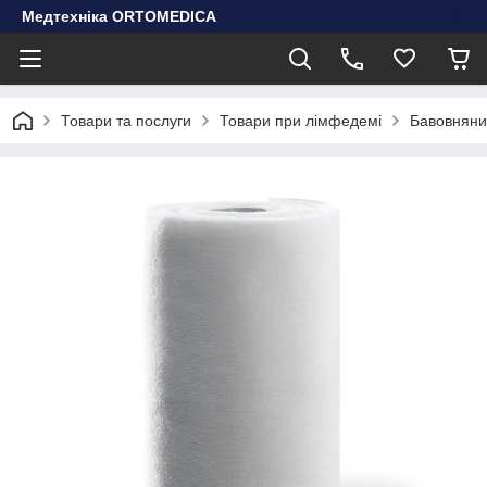
Медтехніка ORTOMEDICA
Товари та послуги
Товари при лімфедемі
Бавовняний