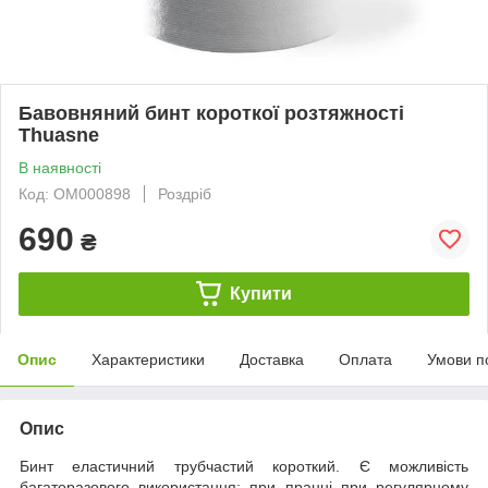
Бавовняний бинт короткої розтяжності
Thuasne
В наявності
Код: ОМ000898
Роздріб
690
₴
Купити
Опис
Характеристики
Доставка
Оплата
Умови п
Опис
Бинт еластичний трубчастий короткий. Є можливість
багаторазового використання: при пранні при регулярному