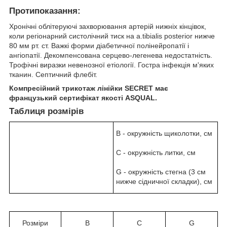
Протипоказання:
Хронічні облітеруючі захворювання артерій нижніх кінцівок,
коли регіонарний систолічний тиск на a.tibialis posterior нижче
80 мм рт. ст. Важкі форми діабетичної полінейропатії і
ангіопатії. Декомпенсована серцево-легенева недостатність.
Трофічні виразки невенозної етіології. Гостра інфекція м'яких
тканин. Септичний флебіт.
Компресійний трикотаж лінійки SECRET має
французький сертифікат якості ASQUAL.
Таблиця розмірів
В - окружність щиколотки, см
C - окружність литки, см
G - окружність стегна (3 см
нижче сідничної складки), см
Розміри
B
C
G