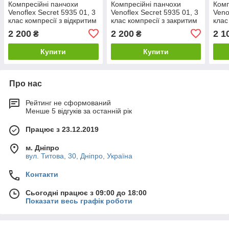
Компресійні панчохи
Компресійні панчохи
Комп
Venoflex Secret 5935 01, 3
Venoflex Secret 5935 01, 3
Veno
клас компресії з відкритим
клас компресії з закритим
клас
носком (Thuasne, Тюан) -
носком (Thuasne, Тюан) -
носк
2 200
2 200
2 1
₴
₴
чорні
золото
чорн
Купити
Купити
Про нас
Рейтинг не сформований
Менше 5 відгуків за останній рік
Працює з 23.12.2019
м. Дніпро
вул. Титова, 30, Дніпро, Україна
Контакти
Сьогодні працює з 09:00 до 18:00
Показати весь графік роботи