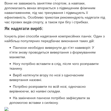
Вони не заважають заняттям спортом, а навпаки,
допомагають венах впорається з підвищеним фізичним
навантаженням, під час тренування і підвищують її
ефективність. Особливо трикотаж рекомендують надягати під
час ігрових видів спорту, а також при бігу і стрибках.
Як надягати виріб:
Існують різні способи надягання компресійних панчіх. Один з
найбільш популярних передбачає виконання таких дій:
Панчохи необхідно вивернути до п'ят навиворіт. У
п'яти знову проводиться вивертання з формуванням
манжетки.
Ногу потрібно вставити в слід, після чого розправити
тканину.
Виріб натягнути вгору по нозі з одночасним
вивертання назовні.
Потрібно розправити по всій нозі, одночасно
вирівнюючи, всі наявні складки.
На закінчення панчохи потрібно зафіксувати за
допомогою вставки з силікону.