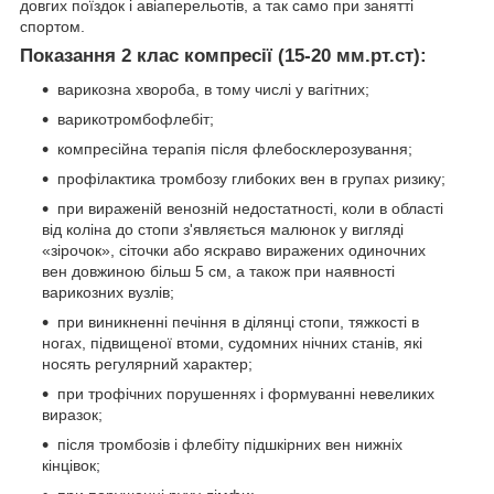
довгих поїздок і авіаперельотів, а так само при занятті
спортом.
Показання 2 клас компресії (15-20 мм.рт.ст):
варикозна хвороба, в тому числі у вагітних;
варикотромбофлебіт;
компресійна терапія після флебосклерозування;
профілактика тромбозу глибоких вен в групах ризику;
при вираженій венозній недостатності, коли в області
від коліна до стопи з'являється малюнок у вигляді
«зірочок», сіточки або яскраво виражених одиночних
вен довжиною більш 5 см, а також при наявності
варикозних вузлів;
при виникненні печіння в ділянці стопи, тяжкості в
ногах, підвищеної втоми, судомних нічних станів, які
носять регулярний характер;
при трофічних порушеннях і формуванні невеликих
виразок;
після тромбозів і флебіту підшкірних вен нижніх
кінцівок;