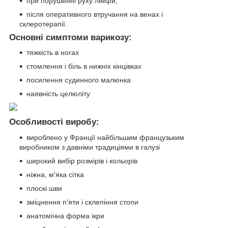
при порушенні руху лімфи;
після оперативного втручання на венах і
склеротерапії.
Основні симптоми варикозу:
тяжкість в ногах
стомлення і біль в нижніх кінцівках
посилення судинного малюнка
наявність целюліту
Особливості виробу:
вироблено у Франції найбільшим французьким
виробником з давніми традиціями в галузі
широкий вибір розмірів і кольорів
ніжна, м'яка сітка
плоскі шви
зміцнення п'яти і склепіння стопи
анатомічна форма ікри