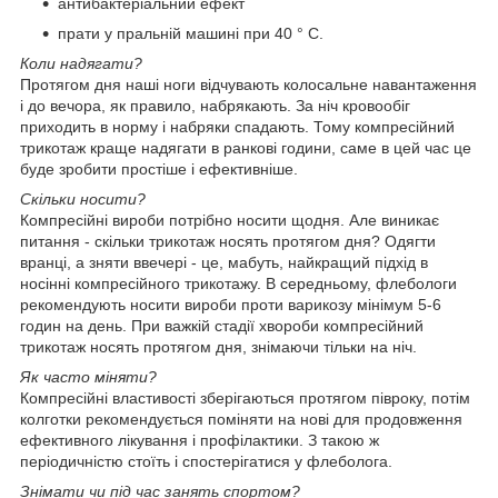
антибактеріальний ефект
прати у пральній машині при 40 ° C.
Коли надягати?
Протягом дня наші ноги відчувають колосальне навантаження
і до вечора, як правило, набрякають. За ніч кровообіг
приходить в норму і набряки спадають. Тому компресійний
трикотаж краще надягати в ранкові години, саме в цей час це
буде зробити простіше і ефективніше.
Скільки носити?
Компресійні вироби потрібно носити щодня. Але виникає
питання - скільки трикотаж носять протягом дня? Одягти
вранці, а зняти ввечері - це, мабуть, найкращий підхід в
носінні компресійного трикотажу. В середньому, флебологи
рекомендують носити вироби проти варикозу мінімум 5-6
годин на день. При важкій стадії хвороби компресійний
трикотаж носять протягом дня, знімаючи тільки на ніч.
Як часто міняти?
Компресійні властивості зберігаються протягом півроку, потім
колготки рекомендується поміняти на нові для продовження
ефективного лікування і профілактики. З такою ж
періодичністю стоїть і спостерігатися у флеболога.
Знімати чи під час занять спортом?