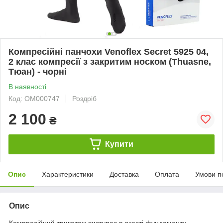
Компресійні панчохи Venoflex Secret 5925 04,
2 клас компресії з закритим носком (Thuasne,
Тюан) - чорні
В наявності
Код: ОМ000747
Роздріб
2 100
₴
Купити
Опис
Характеристики
Доставка
Оплата
Умови п
Опис
Компресійний трикотаж виступає в якості фундаменту