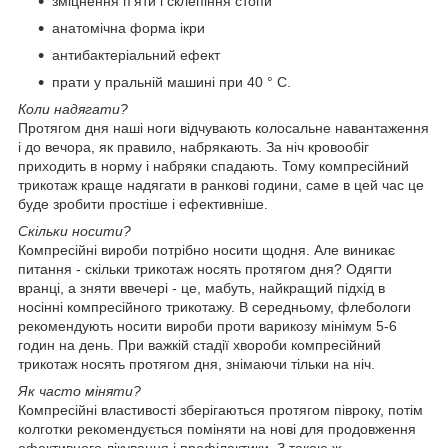
зміцнення п'яти і склепіння стопи
анатомічна форма ікри
антибактеріальний ефект
прати у пральній машині при 40 ° C.
Коли надягати?
Протягом дня наші ноги відчувають колосальне навантаження
і до вечора, як правило, набрякають. За ніч кровообіг
приходить в норму і набряки спадають. Тому компресійний
трикотаж краще надягати в ранкові години, саме в цей час це
буде зробити простіше і ефективніше.
Скільки носити?
Компресійні вироби потрібно носити щодня. Але виникає
питання - скільки трикотаж носять протягом дня? Одягти
вранці, а зняти ввечері - це, мабуть, найкращий підхід в
носінні компресійного трикотажу. В середньому, флебологи
рекомендують носити вироби проти варикозу мінімум 5-6
годин на день. При важкій стадії хвороби компресійний
трикотаж носять протягом дня, знімаючи тільки на ніч.
Як часто міняти?
Компресійні властивості зберігаються протягом півроку, потім
колготки рекомендується поміняти на нові для продовження