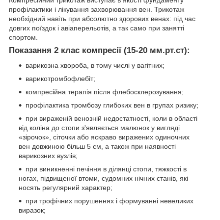
профілактики і лікування захворювання вен. Трикотаж
необхідний навіть при абсолютно здорових венах: під час
довгих поїздок і авіаперельотів, а так само при занятті
спортом.
Показання 2 клас компресії (15-20 мм.рт.ст):
варикозна хвороба, в тому числі у вагітних;
варикотромбофлебіт;
компресійна терапія після флебосклерозування;
профілактика тромбозу глибоких вен в групах ризику;
при вираженій венозній недостатності, коли в області
від коліна до стопи з'являється малюнок у вигляді
«зірочок», сіточки або яскраво виражених одиночних
вен довжиною більш 5 см, а також при наявності
варикозних вузлів;
при виникненні печіння в ділянці стопи, тяжкості в
ногах, підвищеної втоми, судомних нічних станів, які
носять регулярний характер;
при трофічних порушеннях і формуванні невеликих
виразок;