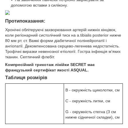
допомогою вставки з силікону.
Протипоказання:
Хронічні облітеруючі захворювання артерій нижніх кінцівок,
коли регіонарний систолічний тиск на a.tibialis posterior нижче
80 мм рт. ст. Важкі форми діабетичної полінейропатії і
ангіопатії. Декомпенсована серцево-легенева недостатність.
Трофічні виразки невенозної етіології. Гостра інфекція м'яких
тканин. Септичний флебіт.
Компресійний трикотаж лінійки SECRET має
французький сертифікат якості ASQUAL.
Таблиця розмірів
В - окружність щиколотки, см
C - окружність литки, см
G - окружність стегна (3 см
нижче сідничної складки), см