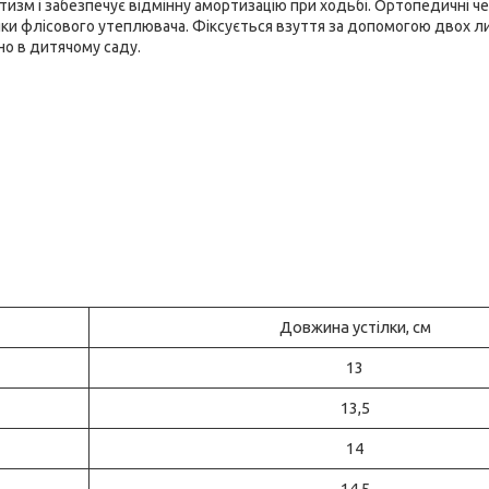
тизм і забезпечує відмінну амортизацію при ходьбі. Ортопедичні ч
дяки флісового утеплювача. Фіксується взуття за допомогою двох л
о в дитячому саду.
Довжина устілки, см
13
13,5
14
14,5