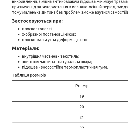
викривлення, а міцна антиковзаюча підошва мінімізує травма
призначені для використання в весняно-осінній період, зав
тому маленька дитина без проблем зможе взутися самостійн
Застосовуються при:
плоскостопості;
х-образної постановці ніжок;
плоско-вальгусна деформації стоп.
Матеріали:
внутрішня частина - текстиль;
зовнішня частина - натуральна шкіра;
підошва - зносостійка термопластичная гума.
Таблиця розмірів
Розмір
19
20
21
22