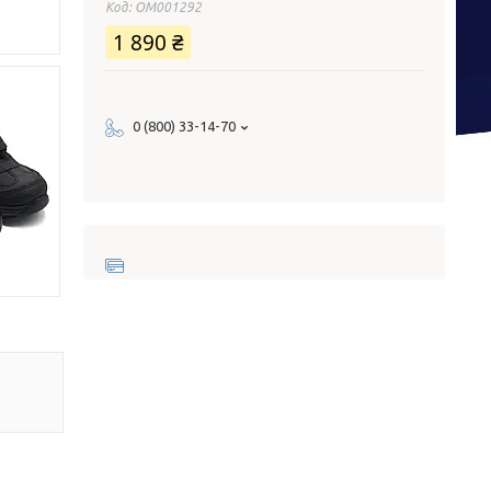
Код:
ОМ001292
1 890 ₴
0 (800) 33-14-70