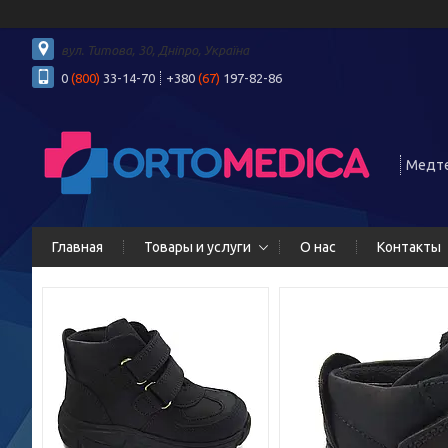
вул. Титова, 30, Дніпро, Україна
0
(800)
33-14-70
+380
(67)
197-82-86
Медте
Главная
Товары и услуги
О нас
Контакты