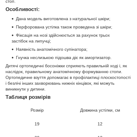
стоп.
Особливості:
Дана модель виготовлена ​​з натуральної шкіри;
Перфорована устілка також проведена зі шкіри;
Фіксація на нозі здійснюється за рахунок трьох
застібок на липучці;
Наявність анатомічного супінатора;
Гнучка неслизькою підошва діє як амортизатор.
Дитячі ортопедичні босоніжки сприяють правильній ході і, як
наслідок, правильному анатомічному формуванню стопи.
Ортопедичне взуття допомагає в профілактиці плоскостопості
і безлічі інших захворювань нижніх кінцівок, які можуть
виникнути у дитини.
Таблиця розмірів
Розмір
Довжина устілки, см
19
12