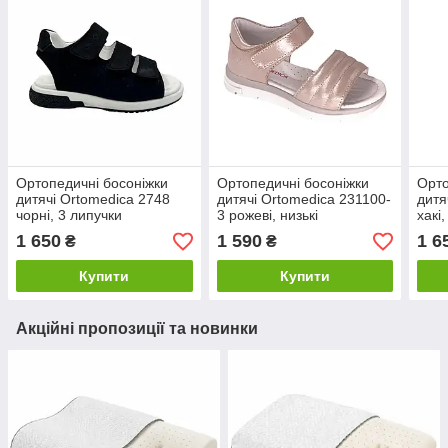
Ортопедичні босоніжки
Ортопедичні босоніжки
Орто
дитячі Ortomedica 2748
дитячі Ortomedica 231100-
дитя
чорні, 3 липучки
3 рожеві, низькі
хакі
1 650
1 590
1 6
₴
₴
Купити
Купити
Акційні пропозиції та новинки