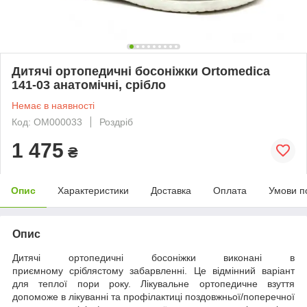
Дитячі ортопедичні босоніжки Ortomedica
141-03 анатомічні, срібло
Немає в наявності
Код: ОМ000033
Роздріб
1 475
₴
Опис
Характеристики
Доставка
Оплата
Умови п
Опис
Дитячі ортопедичні босоніжки виконані в
приємному сріблястому забарвленні. Це відмінний варіант
для теплої пори року. Лікувальне ортопедичне взуття
допоможе в лікуванні та профілактиці поздовжньої/поперечної