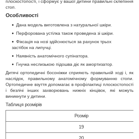
плоскостопості, і сформує у вашої дитини правильні склепіння
стоп.
Особливості
Дана модель виготовлена з натуральної шкіри.
Перфорована устілка також проведена зі шкіри.
Фіксація на нозі здійснюється за рахунок трьох
застібок на липучці.
Наявність анатомічного супінатора.
Гнучка неслизькою підошва діє як амортизатор.
Дитячі ортопедичні босоніжки сприяють правильній ході і, як
наслідок, правильному анатомічному формуванню стопи.
Ортопедичне взуття допомагає в профілактиці плоскостопості
і безлічі інших захворювань нижніх кінцівок, які можуть
виникнути у дитини.
Таблиця розмірів
Розмір
19
20