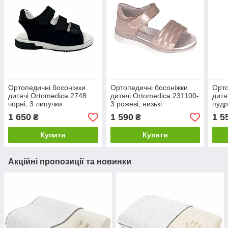
Ортопедичні босоніжки
Ортопедичні босоніжки
Орто
дитячі Ortomedica 2748
дитячі Ortomedica 231100-
дитя
чорні, 3 липучки
3 рожеві, низькі
пудр
1 650
1 590
1 5
₴
₴
Купити
Купити
Акційні пропозиції та новинки