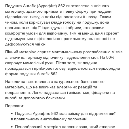
Подушка Aurafix (Аурафікс) 862 виготовлена з якісного
матеріалу, здатного приймати певну форму при наданні
відповідного тиску, а потім відновлювати її назад. Таким
чином, коли користувач кладе голову на подушку, вона
прогинається під її індивідуальні обриси, створюючи
комфортні умови для відпочинку. Тим ні менш, шия і хребет
підтримуються в фізіологічно правильному положенні і не
деформуються уві сні.
Пінний матеріал сприяє максимальному розслабленню м'язів,
а, значить, гарному відпочинку і відновлення сил. На 80%
скорочує мимовільні рухи. Після того, як людина
прокидається і прибирає голову, відновлюється першорядна
форма подушки Aurafix 862.
Наволочка виготовлена з натурального бавовняного
матеріалу, що не викликає алергічних реакцій та
подразнення. Легко надівається і знімається, фіксуючи на
виробі за допомогою блискавки.
Переваги:
Подушка Аурафікс 862 має виїмку для підтримки шиї
в правильному анатомічному положенні.
Пенообразний матеріал наповнювача, який створює