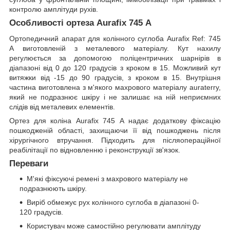
контролю амплітуди рухів.
Особливості ортеза Aurafix 745 А
Ортопедичний апарат для колінного суглоба Aurafix Ref: 745
А виготовленій з металевого матеріалу. Кут нахилу
регулюється за допомогою поліцентричних шарнірів в
діапазоні від 0 до 120 градусів з кроком в 15. Можливий кут
витяжки від -15 до 90 градусів, з кроком в 15. Внутрішня
частина виготовлена з м'якого махрового матеріалу auraterry,
який не подразнює шкіру і не залишає на ній неприємних
слідів від металевих елементів.
Ортез для коліна Aurafix 745 А надає додаткову фіксацію
пошкодженій області, захищаючи її від пошкоджень після
хірургічного втручання. Підходить для післяопераційної
реабілітації по відновленню і реконструкції зв'язок.
Переваги
М'які фіксуючі ремені з махрового матеріалу не
подразнюють шкіру.
Виріб обмежує рух колінного суглоба в діапазоні 0-
120 градусів.
Користувач може самостійно регулювати амплітуду