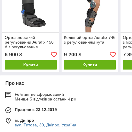
Ортез жорсткий
Колінний ортез Aurafix 746
Орте
регульований Aurafix 450
з регулюванням кута
з мо
А з регульованим
регу
шарніром
згин
6 900
9 200
7 8
₴
₴
Купити
Купити
Про нас
Рейтинг не сформований
Менше 5 відгуків за останній рік
Працює з 23.12.2019
м. Дніпро
вул. Титова, 30, Дніпро, Україна