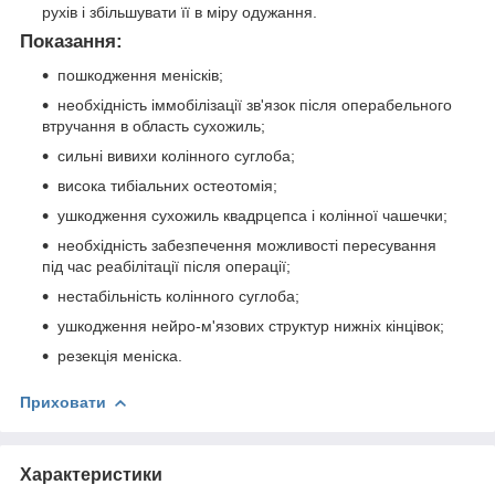
рухів і збільшувати її в міру одужання.
Показання:
пошкодження менісків;
необхідність іммобілізації зв'язок після операбельного
втручання в область сухожиль;
сильні вивихи колінного суглоба;
висока тибіальних остеотомія;
ушкодження сухожиль квадрцепса і колінної чашечки;
необхідність забезпечення можливості пересування
під час реабілітації після операції;
нестабільність колінного суглоба;
ушкодження нейро-м'язових структур нижніх кінцівок;
резекція меніска.
Приховати
Характеристики