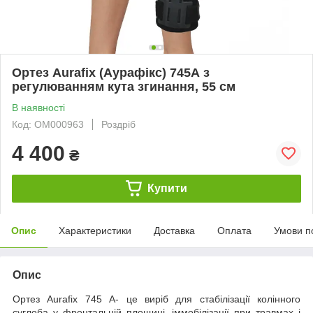
Ортез Aurafix (Аурафікс) 745А з
регулюванням кута згинання, 55 см
В наявності
Код: ОМ000963
Роздріб
4 400
₴
Купити
Опис
Характеристики
Доставка
Оплата
Умови п
Опис
Ортез Aurafix 745 А- це виріб для стабілізації колінного
суглоба у фронтальній площині, іммобілізації при травмах і