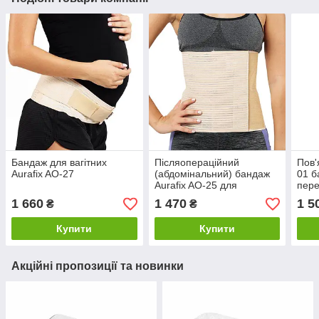
Бандаж для вагітних
Післяопераційний
Пов'
Aurafix AO-27
(абдомінальний) бандаж
01 б
Aurafix AO-25 для
пере
черевної порожнини |
1 660
1 470
1 5
₴
₴
Аурафікс
Купити
Купити
Акційні пропозиції та новинки