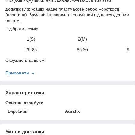
Фіксуючі подушечки при необхідності можна виймати.
Додаткову фіксацію надає пластмасове ребро жорсткості
(пластина). Зручний і практично непомітний під повсякденним
одягом.
Підібрати розмір
1(S)
2(M)
3(
75-85
85-95
95-
Окружність талії, см
Приховати
Характеристики
Основні атрибути
Виробник
Aurafix
Умови доставки