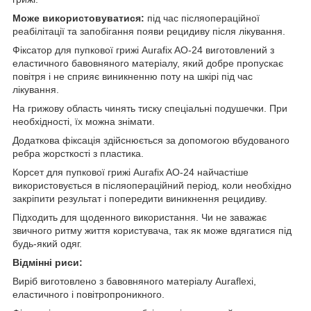
Може використовуватися:
під час післяопераційної
реабілітації та запобігання появи рецидиву після лікування.
Фіксатор для пупкової грижі Aurafix AO-24 виготовлений з
еластичного бавовняного матеріалу, який добре пропускає
повітря і не сприяє виникненню поту на шкірі під час
лікування.
На грижову область чинять тиску спеціальні подушечки. При
необхідності, їх можна знімати.
Додаткова фіксація здійснюється за допомогою вбудованого
ребра жорсткості з пластика.
Корсет для пупкової грижі Aurafix AO-24 найчастіше
використовується в післяопераційний період, коли необхідно
закріпити результат і попередити виникнення рецидиву.
Підходить для щоденного використання. Чи не заважає
звичного ритму життя користувача, так як може вдягатися під
будь-який одяг.
Відмінні риси:
Виріб виготовлено з бавовняного матеріалу Auraflexi,
еластичного і повітропроникного.