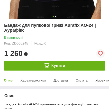
Бандаж для пупкової грижі Aurafix AO-24 |
Аурафікс
В наявності
Код: ZD008245
Роздріб
1 260
₴
Купити
Опис
Характеристики
Доставка
Оплата
Умови п
Опис
Бандаж Aurafix AO-24 призначається для фіксації пупкової
грижі.