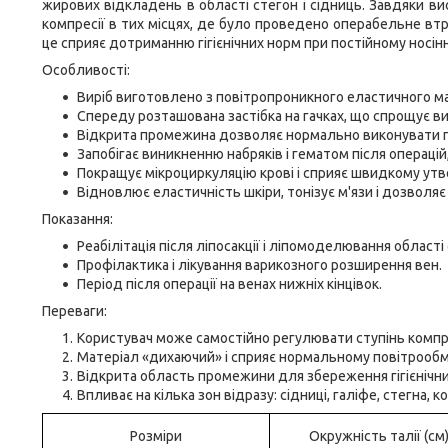
жирових відкладень в області стегон і сідниць. Завдяки вис
компресії в тих місцях, де було проведено операбельне втр
це сприяє дотриманню гігієнічних норм при постійному носінн
Особливості:
Виріб виготовлено з повітропроникного еластичного мат
Спереду розташована застібка на гачках, що спрощує в
Відкрита промежина дозволяє нормально виконувати гіг
Запобігає виникненню набряків і гематом після операці
Покращує мікроциркуляцію крові і сприяє швидкому утв
Відновлює еластичність шкіри, тонізує м'язи і дозволяє
Показання:
Реабілітація після ліпосакції і ліпомоделювання області 
Профілактика і лікування варикозного розширення вен.
Період після операції на венах нижніх кінцівок.
Переваги:
Користувач може самостійно регулювати ступінь компрес
Матеріал «дихаючий» і сприяє нормальному повітрообм
Відкрита область промежини для збереження гігієнічни
Впливає на кілька зон відразу: сідниці, галіфе, стегна, ко
Розміри
Окружність талії (см)