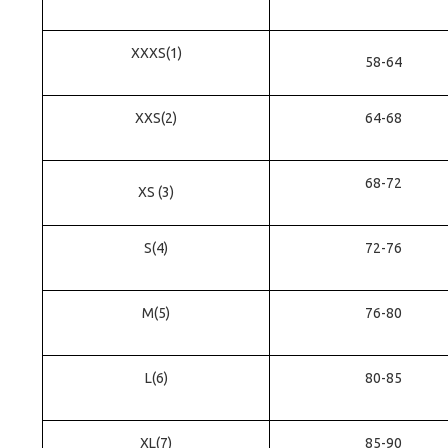
XXXS(1)
58-64
XXS(2)
64-68
68-72
XS
(3)
S(4)
72-76
M(5)
76-80
L(6)
80-85
XL(7)
85-90