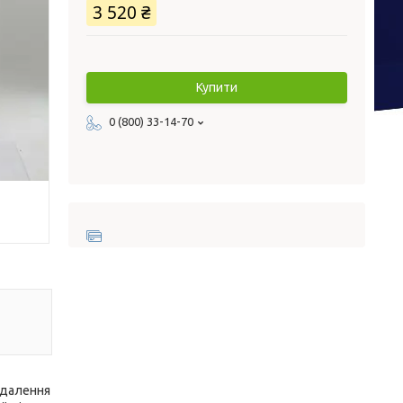
3 520 ₴
Купити
0 (800) 33-14-70
идалення