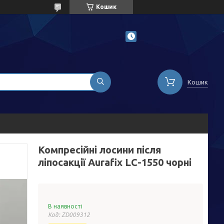
Кошик
Кошик
Компресійні лосини після
ліпосакції Aurafix LC-1550 чорні
В наявності
Код:
ZD009312