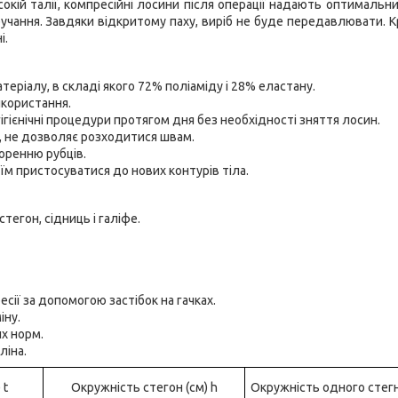
окій талії, компресійні лосини після операції надають оптимальни
учання. Завдяки відкритому паху, виріб не буде передавлювати. Кр
і.
еріалу, в складі якого 72% поліаміду і 28% еластану.
икористання.
ієнічні процедури протягом дня без необхідності зняття лосин.
й, не дозволяє розходитися швам.
оренню рубців.
 їм пристосуватися до нових контурів тіла.
стегон, сідниць і галіфе.
ії за допомогою застібок на гачках.
іну.
х норм.
ліна.
 t
Окружність стегон (см) h
Окружність одного стегн