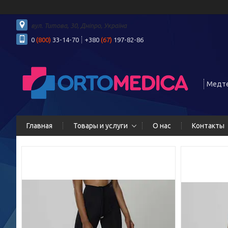
вул. Титова, 30, Дніпро, Україна
0
(800)
33-14-70
+380
(67)
197-82-86
Медте
Главная
Товары и услуги
О нас
Контакты