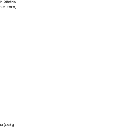
й рівень
ім того,
а (см) g