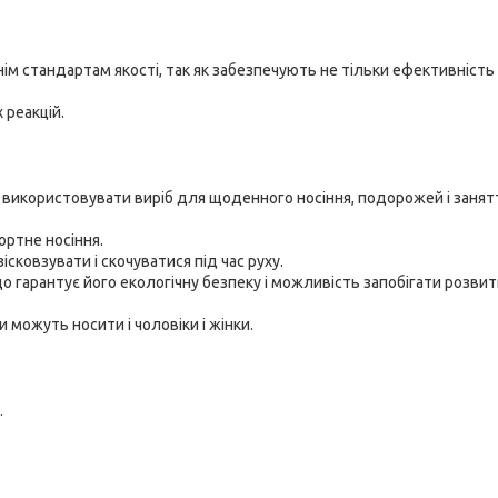
ім стандартам якості, так як забезпечують не тільки ефективність
 реакцій.
 використовувати виріб для щоденного носіння, подорожей і занят
ортне носіння.
сковзувати і скочуватися під час руху.
 гарантує його екологічну безпеку і можливість запобігати розвит
 можуть носити і чоловіки і жінки.
.