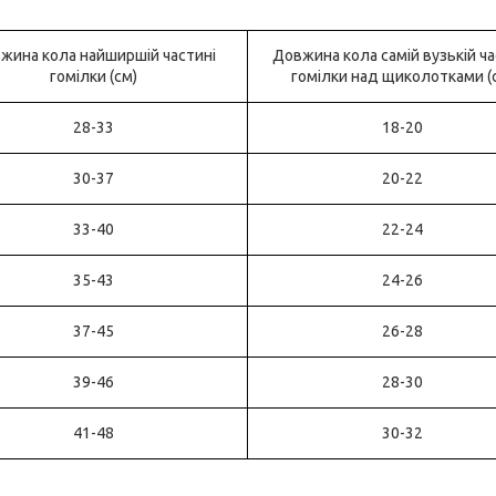
жина кола найширшій частині
Довжина кола самій вузькій ча
гомілки (см)
гомілки над щиколотками (
28-33
18-20
30-37
20-22
33-40
22-24
35-43
24-26
37-45
26-28
39-46
28-30
41-48
30-32