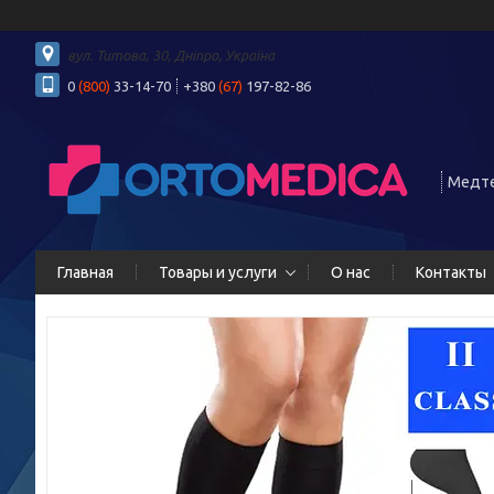
вул. Титова, 30, Дніпро, Україна
0
(800)
33-14-70
+380
(67)
197-82-86
Медте
Главная
Товары и услуги
О нас
Контакты