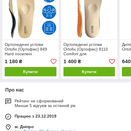
Ортопедичні устілки
Ортопедичні устілки
Дитя
Ortofix (Ортофікс) 849
Ortofix (Ортофікс) 8110
Orto
Hard посилені
Comfort для
повсякденного взуття
1 180
1 400
640
₴
₴
Купити
Купити
Про нас
Рейтинг не сформований
Менше 5 відгуків за останній рік
Працює з 23.12.2019
м. Дніпро