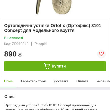
Ортопедичні устілки Ortofix (Ортофікс) 8101
Concept для модельного взуття
В наявності
Код: ZD012042
Роздріб
890
₴
Купити
Опис
Характеристики
Доставка
Оплата
Умови п
Опис
Ортопедичні устілки Ortofix 8101 Concept призначені для
модельного взуття на підборах до 10 см. Міцний каркас з