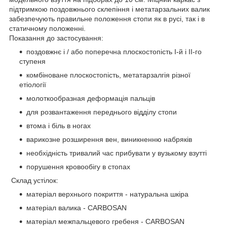
підтримкою поздовжнього склепіння і метатарзальних валик
забезпечують правильне положення стопи як в русі, так і в
статичному положенні.
Показання до застосування:
поздовжнє і / або поперечна плоскостопість I-й і II-го
ступеня
комбіноване плоскостопість, метатарзалгія різної
етіології
молоткообразная деформація пальців
для розвантаження переднього відділу стопи
втома і біль в ногах
варикозне розширення вен, виникненню набряків
необхідність тривалий час прибувати у вузькому взутті
порушення кровообігу в стопах
Склад устілок:
матеріал верхнього покриття - натуральна шкіра
матеріал валика - CARBOSAN
матеріал межпальцевого гребеня - CARBOSAN