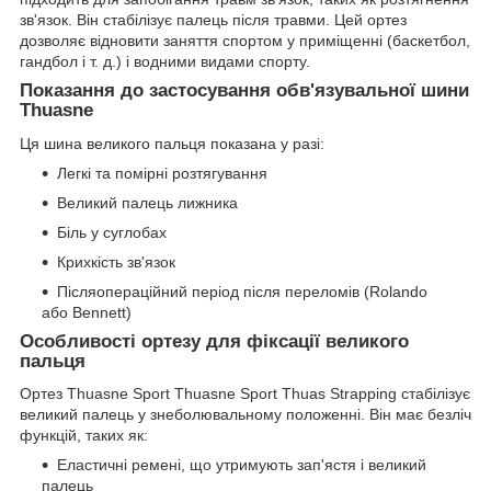
зв'язок. Він стабілізує палець після травми. Цей ортез
дозволяє відновити заняття спортом у приміщенні (баскетбол,
гандбол і т. д.) і водними видами спорту.
Показання до застосування обв'язувальної шини
Thuasne
Ця шина великого пальця показана у разі:
Легкі та помірні розтягування
Великий палець лижника
Біль у суглобах
Крихкість зв'язок
Післяопераційний період після переломів (Rolando
або Bennett)
Особливості ортезу для фіксації великого
пальця
Ортез Thuasne Sport Thuasne Sport Thuas Strapping стабілізує
великий палець у знеболювальному положенні. Він має безліч
функцій, таких як:
Еластичні ремені, що утримують зап'ястя і великий
палець