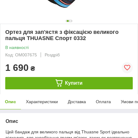
Ортез для зап'ястя з фіксацією великого
пальця THUASNE Спорт 0332
В наявності
Код: ОМ007675
Роздріб
1 690
₴
Купити
Опис
Характеристики
Доставка
Оплата
Умови п
Опис
Цей бандаж для великого пальця від Thuasne Sport ідеально
підходить для запобігання травм зв'язок, таких як розтягнення