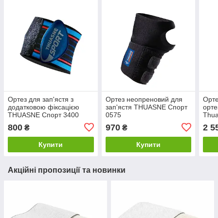
Ортез для зап'ястя з
Ортез неопреновий для
Орте
додатковою фіксацією
зап'ястя THUASNE Спорт
орте
THUASNE Спорт 3400
0575
Thua
800
970
2 5
₴
₴
Купити
Купити
Акційні пропозиції та новинки