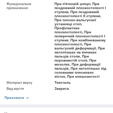
Функціональне
При п'ятковій шпорі, При
призначення
поздовжній плоскостопості I
ступеня, При поздовжній
плоскостопості II ступеня,
При плоско-вальгусної
установці стоп,
Профілактика
плоскостопості, При
поперечній плоскостопості I
ступеня, При комбінованому
плоскостопості, При
вальгусній деформації, При
натоптишах на кінчиках
пальців стопи, При
порожнистій стопі, При
мозолях, При деформації
пальців, При натоптишах під
головками плеснових
кісток, При клишоногості
Матеріал верху
Текстиль
Вид взуття
Закрита
Приховати