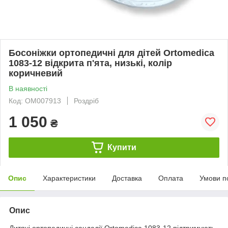
Босоніжки ортопедичні для дітей Ortomedica
1083-12 відкрита п'ята, низькі, колір
коричневий
В наявності
Код: ОМ007913
Роздріб
1 050
₴
Купити
Опис
Характеристики
Доставка
Оплата
Умови п
Опис
Дитячі ортопедичні сандалії Ortomedica 1083-12 підтримують