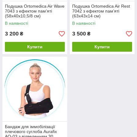
Подушка Ortomedica Air Wave
Подушка Ortomedica Air Rest
7043 з ефектом пам’яті
7042 з ефектом пам’яті
(58х40х10,5/8 см)
(63х43х14 см)
В наявності
В наявності
3 200
3 500
₴
₴
Купити
Купити
Бандаж для іммобілізації
плечового суглоба Aurafix
AO-03 з відведенням 30