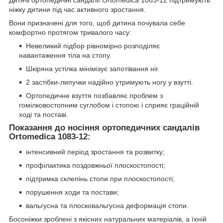
ніжку дитини під час активного зростання.
Вони призначені для того, щоб дитина почувала себе
комфортно протягом тривалого часу:
Невеликий підбор рівномірно розподіляє
навантаження тіла на стопу.
Шкіряна устілка мінімізує запотівання ніг.
2 застібки-липучки надійно утримують ногу у взутті.
Ортопедичне взуття позбавляє проблем з
гомілковостопним суглобом і стопою і сприяє граційній
ході та поставі.
Показання до носіння ортопедичних сандалів
Ortomedica 1083-12:
інтенсивний період зростання та розвитку;
профілактика поздовжньої плоскостопості;
підтримка склепінь стопи при плоскостопості;
порушення ходи та постави;
вальгусна та плосковальгусна деформація стопи.
Босоніжки зроблені з якісних натуральних матеріалів, а їхній