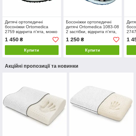
Дитячі ортопедичні
Босоніжки ортопедичні
Дитя
босоніжки Ortomedica
дитячі Ortomedica 1083-08
босо
2759 відкрита п'ята, мокко
2 застібки, відкрита п'ята,
2747
низькі
сріб
1 450
1 250
1 4
₴
₴
Купити
Купити
Акційні пропозиції та новинки