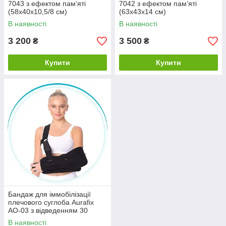
7043 з ефектом пам’яті
7042 з ефектом пам’яті
(58х40х10,5/8 см)
(63х43х14 см)
В наявності
В наявності
3 200
3 500
₴
₴
Купити
Купити
Бандаж для іммобілізації
плечового суглоба Aurafix
AO-03 з відведенням 30
градусів
В наявності