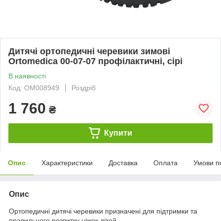
Дитячі ортопедичні черевики зимові
Ortomedica 00-07-07 профілактичні, сірі
В наявності
Код: ОМ008949
Роздріб
1 760
₴
Купити
Опис
Характеристики
Доставка
Оплата
Умови п
Опис
Ортопедичні дитячі черевики призначені для підтримки та
правильного розвитку ніжок дітей.