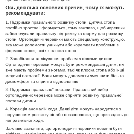
Ось декілька основних причин, чому їх можуть
рекомендувати:
1. Підтримка правильного розвитку стопи. Дитяча стопа
постійно зростає і формується, тому важливо, щоб черевики
забезпечували правильну підтримку та форму для розвитку
стопи. Ортопедичні черевики мають спеціальну конструкцію,
яка може допомогти уникнути або корегувати проблеми з
формою стопи, такі як плоска стопа.
2. Запобігання та лікування проблем з ніжками дитини.
Ортопедичні черевики можуть бути рекомендовані дітям, які
вже мають проблеми з ногами, такі як плоска стопа або інші
медичні патології. Вони можуть допомогти зменшити біль та
дискомфорт та сприяти відновленню.
3. Підтримка правильної постави. Правильний вибір
ортопедичних черевиків може сприяти розвитку правильної
постави дитини.
4. Корекція аномалій ходи. Деякі діти можуть народитися з
порушенням розвитку ніг або позвоночника, що призводить до
неправильної ходи.
Важливо зазначити, що ортопедичні черевики повинні бути
підібрані кваліфікованим фахівцем, яким може бути ортопед