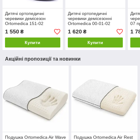
Дитячі ортопедичні
Дитячі ортопедичні
Дитя
черевики демісезон
черевики демісезонні
чере
Ortomedica 151-02
Ortomedica 00-01-02
07 п
профілактичні, чорні
1 550
1 620
1 7
₴
₴
Купити
Купити
Акційні пропозиції та новинки
Подушка Ortomedica Air Wave
Подушка Ortomedica Air Rest