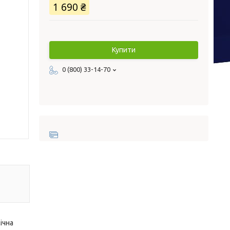
1 690 ₴
Купити
0 (800) 33-14-70
ічна