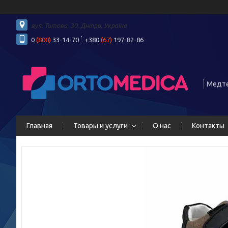
вул. Титова, 30, Дніпро, Україна
0
(800)
33-14-70
+380
(67)
197-82-86
Медте
Главная
Товары и услуги
О нас
Контакты