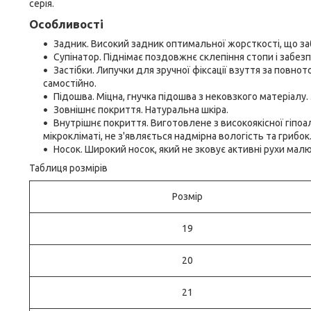
серія.
Особливості
Задник. Високий задник оптимальної жорсткості, що заб
Супінатор. Піднімає поздовжнє склепіння стопи і забез
Застібки. Липучки для зручної фіксації взуття за повно
самостійно.
Підошва. Міцна, гнучка підошва з нековзкого матеріалу
Зовнішнє покриття. Натуральна шкіра.
Внутрішнє покриття. Виготовлене з високоякісної гіпо
мікрокліматі, не з'являється надмірна вологість та грибок
Носок. Широкий носок, який не зковує активні рухи ма
Таблиця розмірів
Розмір
19
20
21