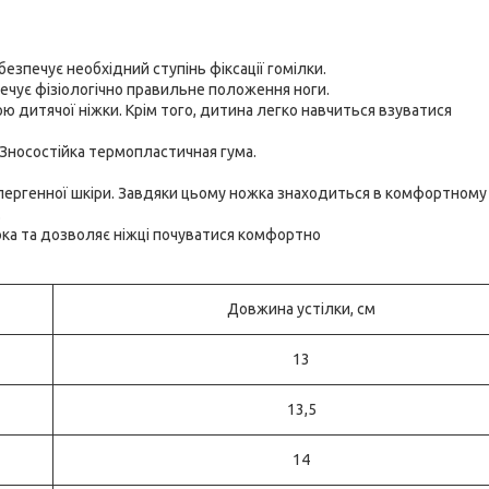
езпечує необхідний ступінь фіксації гомілки.
печує фізіологічно правильне положення ноги.
тою дитячої ніжки. Крім того, дитина легко навчиться взуватися
. Зносостійка термопластичная гума.
алергенної шкіри. Завдяки цьому ножка знаходиться в комфортному
.
люка та дозволяє ніжці почуватися комфортно
Довжина устілки, см
13
13,5
14