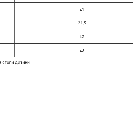
21
21,5
22
23
а стопи дитини.