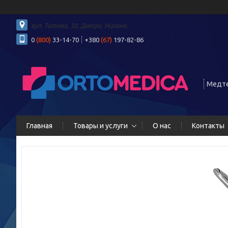
вул. Титова, 30, Дніпро, Україна
0
(800)
33-14-70
+380
(67)
197-82-86
Медте
Главная
Товары и услуги
О нас
Контакты