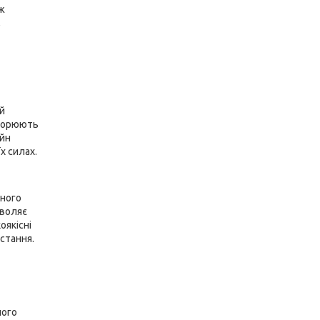
ж
,
ій
творюють
айн
х силах.
тного
зволяє
якісні
стання.
ного