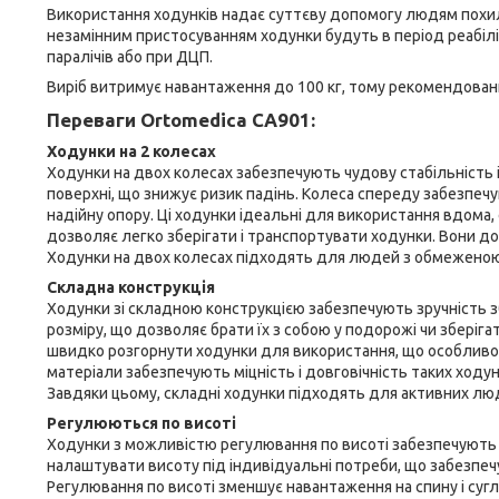
Використання ходунків надає суттєву допомогу людям похило
незамінним пристосуванням ходунки будуть в період реабілітац
паралічів або при ДЦП.
Виріб витримує навантаження до 100 кг, тому рекомендован
Переваги Ortomedica CA901:
Ходунки на 2 колесах
Ходунки на двох колесах забезпечують чудову стабільність і
поверхні, що знижує ризик падінь. Колеса спереду забезпеч
надійну опору. Ці ходунки ідеальні для використання вдома
дозволяє легко зберігати і транспортувати ходунки. Вони д
Ходунки на двох колесах підходять для людей з обмеженою 
Складна конструкція
Ходунки зі складною конструкцією забезпечують зручність 
розміру, що дозволяє брати їх з собою у подорожі чи зберіг
швидко розгорнути ходунки для використання, що особливо
матеріали забезпечують міцність і довговічність таких ходу
Завдяки цьому, складні ходунки підходять для активних люде
Регулюються по висоті
Ходунки з можливістю регулювання по висоті забезпечують 
налаштувати висоту під індивідуальні потреби, що забезпеч
Регулювання по висоті зменшує навантаження на спину і суг