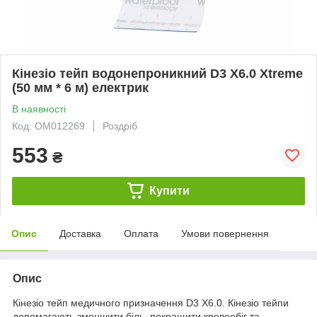
Кінезіо тейп водонепроникний D3 X6.0 Xtreme
(50 мм * 6 м) електрик
В наявності
Код: ОМ012269
Роздріб
553
₴
Купити
Опис
Доставка
Оплата
Умови повернення
Опис
Кінезіо тейп медичного призначення D3 X6.0. Кінезіо тейпи
допомагають зменшити біль, покращити кровообіг та