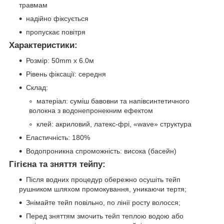
травмам
надійно фіксується
пропускає повітря
Характеристики:
Розмір: 50mm x 6.0м
Рівень фіксації: середня
Склад:
матеріал: суміш бавовни та напівсинтетичного
волокна з водонепронекним ефектом
клей: акриловий, латекс-фрі, «wave» структура
Еластичність: 180%
Водопроникна спроможність: висока (басейн)
Гігієна та зняття тейпу:
Після водних процедур обережно осушіть тейп
рушником шляхом промокування, уникаючи тертя;
Знімайте тейп повільно, по лінії росту волосся;
Перед зняттям змочить тейп теплою водою або