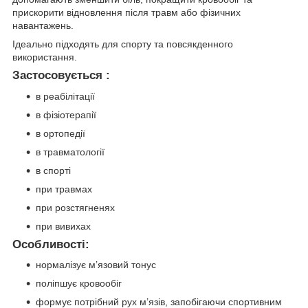
прискорити відновлення після травм або фізичних
навантажень.
Ідеально підходять для спорту та повсякденного
використання.
Застосовується :
в реабілітації
в фізіотерапії
в ортопедії
в травматології
в спорті
при травмах
при розстягненях
при вивихах
Особливості:
нормалізує м’язовий тонус
поліпшує кровообіг
формує потрібний рух м’язів, запобігаючи спортивним