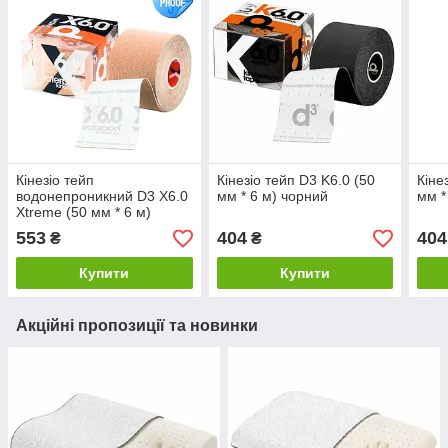
Кінезіо тейп
Кінезіо тейп D3 K6.0 (50
Кіне
водонепроникний D3 X6.0
мм * 6 м) чорний
мм *
Xtreme (50 мм * 6 м)
бежевий
553
404
404
₴
₴
Купити
Купити
Акційні пропозиції та новинки