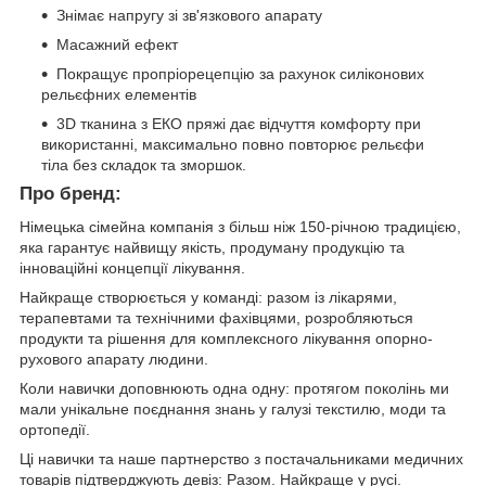
Знімає напругу зі зв'язкового апарату
Масажний ефект
Покращує пропріорецепцію за рахунок силіконових
рельєфних елементів
3D тканина з ЕКО пряжі дає відчуття комфорту при
використанні, максимально повно повторює рельєфи
тіла без складок та зморшок.
Про бренд:
Німецька сімейна компанія з більш ніж 150-річною традицією,
яка гарантує найвищу якість, продуману продукцію та
інноваційні концепції лікування.
Найкраще створюється у команді: разом із лікарями,
терапевтами та технічними фахівцями, розробляються
продукти та рішення для комплексного лікування опорно-
рухового апарату людини.
Коли навички доповнюють одна одну: протягом поколінь ми
мали унікальне поєднання знань у галузі текстилю, моди та
ортопедії.
Ці навички та наше партнерство з постачальниками медичних
товарів підтверджують девіз: Разом. Найкраще у русі.