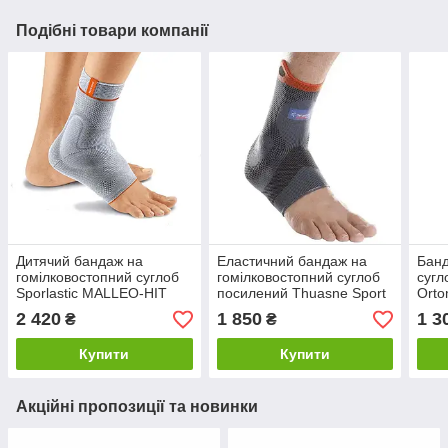
Подібні товари компанії
Дитячий бандаж на
Еластичний бандаж на
Банд
гомілковостопний суглоб
гомілковостопний суглоб
сугл
Sporlastic MALLEO-HIT
посилений Thuasne Sport
Orto
Kids 87074 еластичний з
Reinforced 0353
силі
2 420
1 850
1 3
₴
₴
гелевими вставками
спортивний
Купити
Купити
Акційні пропозиції та новинки