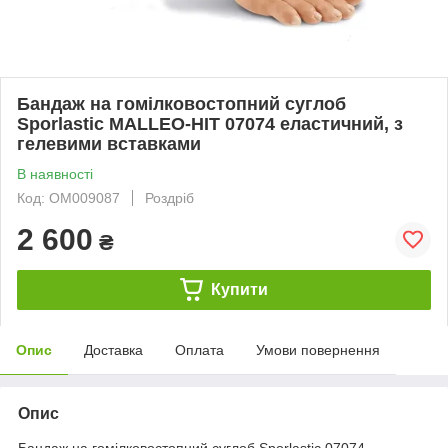
Бандаж на гомілковостопний суглоб
Sporlastic MALLEO-HIT 07074 еластичний, з
гелевими вставками
В наявності
Код: ОМ009087
Роздріб
2 600
₴
Купити
Опис
Доставка
Оплата
Умови повернення
Опис
Бандаж на гомілковостопний суглоб Sporlastic 07074