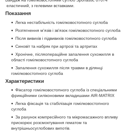
еластичний, з гелевими вставками.
Показання
Легка нестабільність гомілковостопного суглоба
Розтягнення м'язів і зв'язок гомілковостопного суглоба
Після вивихів і підвивихів гомілковостопного суглоба
Синовіт та набряк при артрозі та артритах
Хронічне, післяопераційне запалення сухожилля в
області гомілковостопного суглоба
Запалення сухожилля після травми в ділянці
гомілковостопного суглоба
Характеристики
Фіксатор гомілковостопного суглоба із спеціальними
фрикційними силіконовими вкладишами AIR-MATRIX
Легка фіксація та стабілізація гомілковостопного
суглоба
За рахунок компресійного та мікромасажного впливу
прискорює розсмоктування гематом та
внутрішньосуглобових випотів.