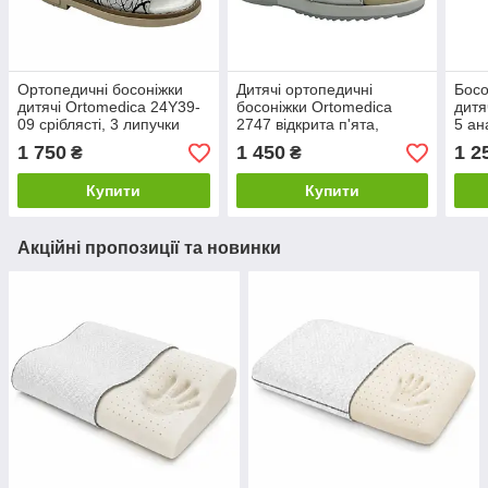
Ортопедичні босоніжки
Дитячі ортопедичні
Босо
дитячі Ortomedica 24Y39-
босоніжки Ortomedica
дитя
09 сріблясті, 3 липучки
2747 відкрита п'ята,
5 ан
сріблясті
1 750
1 450
1 2
₴
₴
Купити
Купити
Акційні пропозиції та новинки