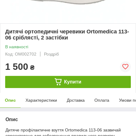
Дитячі ортопедичні черевики Ortomedica 113-
06 сріблясті, 2 застібки
В наявності
Код: ОМ002702
Роздріб
1 500
₴
Купити
Опис
Характеристики
Доставка
Оплата
Умови п
Опис
Дитяче профілактичне взуття Ortomedica 113-06 зазвичай
спроектоване для забезпечення правильного розвитку