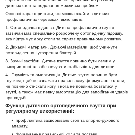
дитячих стоп та подолання можливих проблем.
Основні характеристики, які можна знайти в дитячих
профілактичних черевиках, включають:
1. Ортопедична підошва. Дитяче профілактичне взуття
зазвичай має спеціально розроблену ортопедичну підошву,
яка підтримує арку стопи та сприяє правильному розвитку.
2. Дихаючі матеріали. Дихаючі матеріали, щоб уникнути
потовиділення і утворення бактерій.
3. Зручні застібки. Дитяче взуття повинно бути легким у
використанні та забезпечувати стабільність для дитини.
4. Гнучкість та амортизація. Дитяче взуття повинно бути
гнучким, щоб не заважати правильному формуванню стопи,
не повинно стискати ногу, і нога не повинна бовтатися у
взутті, а також має певну амортизацію для запобігання ударів
при ходьбі.
Функції дитячого ортопедичного взуття при
регулярному використанні:
профілактика захворювань стоп та опорно-рухового
апарату,
формування правильної ходи та постави,