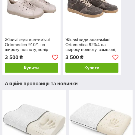
Жіночі кеди анатомічні
Жіночі кеди анатомічні
Ortomedica 910/1 на
Ortomedica 923/4 на
широку повноту, колір
широку повноту, замшеві,
лате
колір капучино
3 500
3 500
₴
₴
Купити
Купити
Акційні пропозиції та новинки