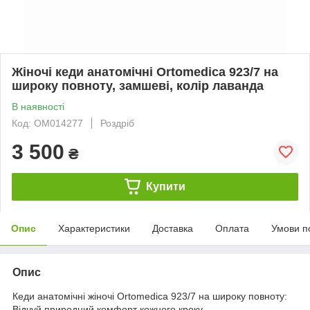
Жіночі кеди анатомічні Ortomedica 923/7 на
широку повноту, замшеві, колір лаванда
В наявності
Код: ОМ014277
Роздріб
3 500
₴
Купити
Опис
Характеристики
Доставка
Оплата
Умови п
Опис
Кеди анатомічні жіночі Ortomedica 923/7 на широку повноту:
Відчуй природний комфорт кожного кроку