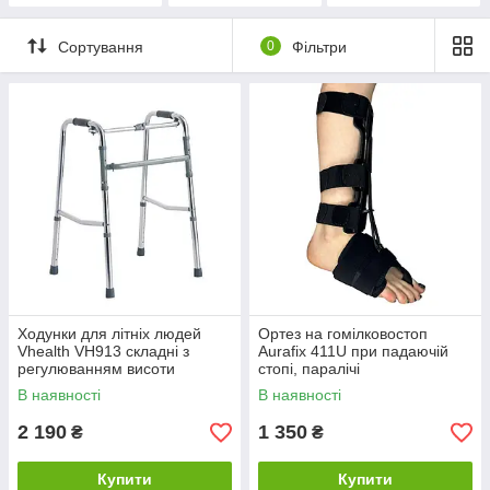
Сортування
0
Фільтри
Ходунки для літніх людей
Ортез на гомілковостоп
Vhealth VH913 складні з
Aurafix 411U при падаючій
регулюванням висоти
стопі, паралічі
малогомілкового нерва, для
В наявності
В наявності
лівої ноги
2 190
1 350
₴
₴
Купити
Купити