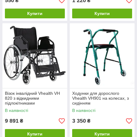
550
1 220
₴
₴
Купити
Купити
Візок інвалідний Vhealth VH
Ходунки для дорослого
820 з відкидними
Vhealth VH901 на колесах, з
підлокітниками
сидінням
В наявності
В наявності
9 891
3 350
₴
₴
Купити
Купити