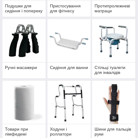
Подушки для
Пристосування
Протипролежневі
сидіння і попереку
для фітнесу
матраци
Ручні масажери
Сидіння для ванни
Стільці туалети
для інвалідів
Товари при
Ходуни і
Шини для пальців
лімфедемі
роллатори
руки