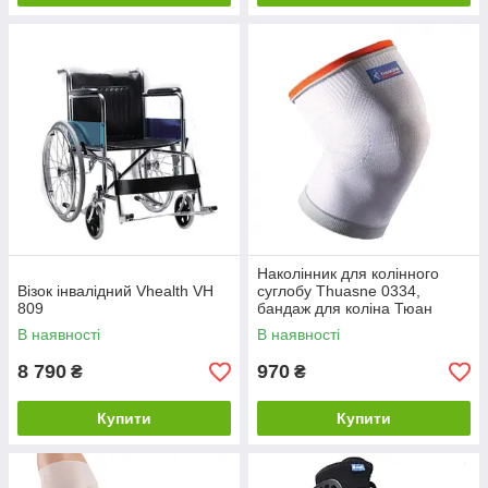
Наколінник для колінного
Візок інвалідний Vhealth VH
суглобу Thuasne 0334,
809
бандаж для коліна Тюан
В наявності
В наявності
8 790
970
₴
₴
Купити
Купити