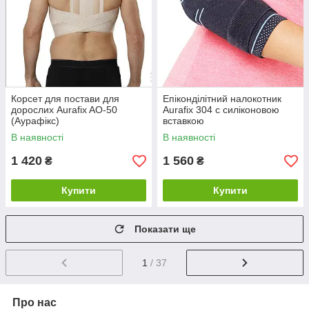
Корсет для постави для
Епіконділітний налокотник
дорослих Aurafix AO-50
Aurafix 304 с силіконовою
(Аурафікс)
вставкою
В наявності
В наявності
1 420
1 560
₴
₴
Купити
Купити
Показати ще
1
/ 37
Про нас