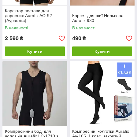
Коректор постави для
дорослих Aurafix AO-92
Корсет для шиї Нельсона
(Аурафікс)
Aurafix 930
В наявності
В наявності
2 590
490
₴
₴
Купити
Купити
Компресійний боді для
Компресійні колготки Aurafix
чоловіків Aurafix LC-1710 з
AV-105, 1 клас, закритий