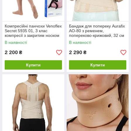
Компресійні панчохи Venoflex
Бандаж для попереку Aurafix
Secret 5935 01, 3 клас
AO-80 з ременем,
компресії з закритим носком
попереково-крижовий, 32 см
(Thuasne, Тюан) - золото
В наявності
В наявності
2 200
2 290
₴
₴
Купити
Купити