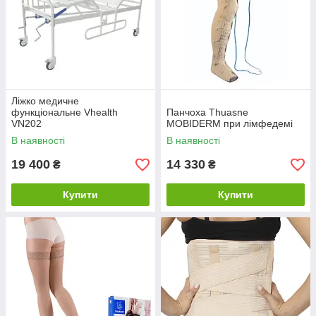
Ліжко медичне
функціональне Vhealth
Панчоха Thuasne
VN202
MOBIDERM при лімфедемі
В наявності
В наявності
19 400
14 330
₴
₴
Купити
Купити