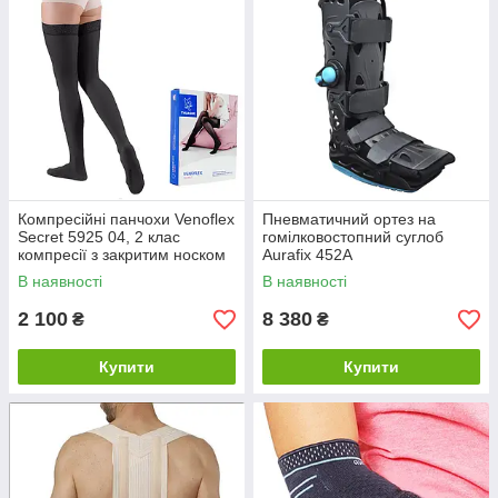
Компресійні панчохи Venoflex
Пневматичний ортез на
Secret 5925 04, 2 клас
гомілковостопний суглоб
компресії з закритим носком
Aurafix 452A
(Thuasne, Тюан) - чорні
В наявності
В наявності
2 100
8 380
₴
₴
Купити
Купити