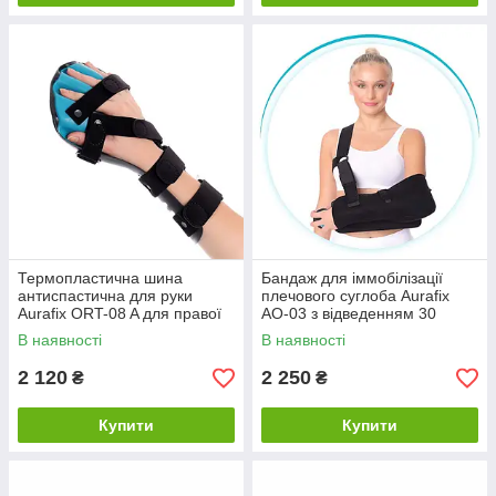
Термопластична шина
Бандаж для іммобілізації
антиспастична для руки
плечового суглоба Aurafix
Aurafix ORT-08 A для правої
AO-03 з відведенням 30
руки
градусів
В наявності
В наявності
2 120
2 250
₴
₴
Купити
Купити